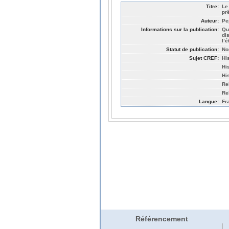
Titre:
Le
pr
Auteur:
Pe
Informations sur la publication:
Qu
di
l’
Statut de publication:
No
Sujet CREF:
Hi
Hi
Hi
Re
Re
Langue:
Fr
Référencement