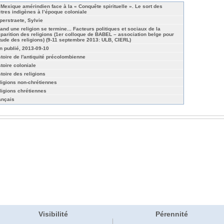
 Mexique amérindien face à la « Conquête spirituelle ». Le sort des
êtres indigènes à l’époque coloniale
perstraete, Sylvie
and une religion se termine... Facteurs politiques et sociaux de la
sparition des religions (1er colloque de BABEL – association belge pour
étude des religions) (9-11 septembre 2013: ULB, CIERL)
n publié, 2013-09-10
stoire de l'antiquité précolombienne
stoire coloniale
stoire des religions
ligions non-chrétiennes
ligions chrétiennes
ançais
Visibilité
Pérennité