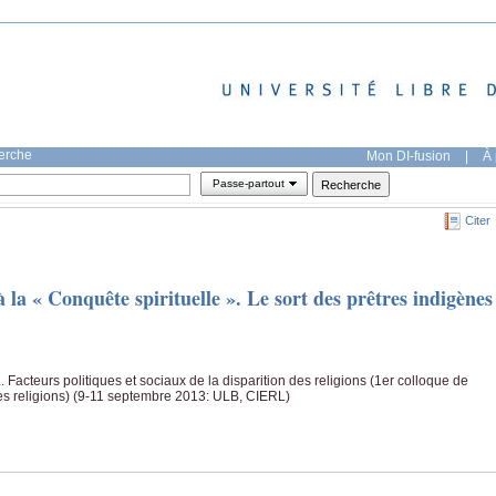
herche
Mon DI-fusion
|
À 
Passe-partout
Citer
la « Conquête spirituelle ». Le sort des prêtres indigènes
 Facteurs politiques et sociaux de la disparition des religions (1er colloque de
es religions) (9-11 septembre 2013: ULB, CIERL)