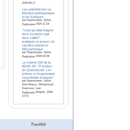
2026-09-17
Les polythéismes:Le
Mexique préhispanique
et les Aztèques
par Peperstraete, Sylvie
2025-11-19
Publication
"Celui qui allait baigner
deux esclaves tuait
deux cailles" :
pratiques et acteurs du
sacrifice animal en
Mésoamérique
par Peperstraete, Sylvie
2026-04-08
Publication
Le volume 200 de la
BEHE-SR, "À l'ombre
de Quetzalcoatl. Les
prêtres et l'organisation
sacerdotale aztèques"
par Peperstraete, Sylvie ,
Amir-Moezzi, Mohammad ,
Guermeur, Ivan
Brepols, 2026-
Publication
12-31
Facilité