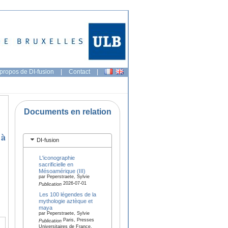
propos de DI-fusion
|
Contact
|
Documents en relation
 à
DI-fusion
L'iconographie
sacrificielle en
Mésoamérique (III)
par Peperstraete, Sylvie
2026-07-01
Publication
Les 100 légendes de la
mythologie aztèque et
maya
par Peperstraete, Sylvie
Paris, Presses
Publication
Universitaires de France,