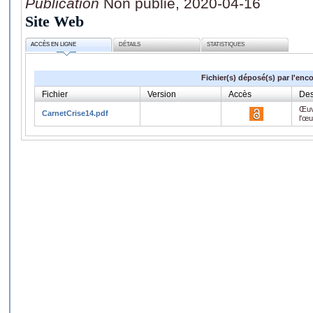
Publication
Non publié, 2020-04-16
Site Web
ACCÈS EN LIGNE
DÉTAILS
STATISTIQUES
Fichier(s) déposé(s) par l'enc
Fichier
Version
Accès
Des
Œuv
CarnetCrise14.pdf
l'œ