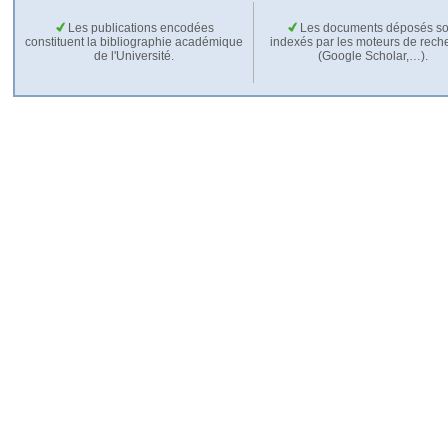
Les publications encodées
Les documents déposés so
constituent la bibliographie académique
indexés par les moteurs de rech
de l'Université.
(Google Scholar,…).