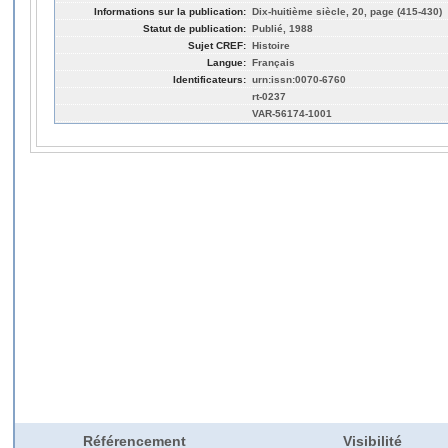
Informations sur la publication:
Dix-huitième siècle, 20, page (415-430)
Statut de publication:
Publié, 1988
Sujet CREF:
Histoire
Langue:
Français
Identificateurs:
urn:issn:0070-6760
rt-0237
VAR-56174-1001
Référencement
Visibilité