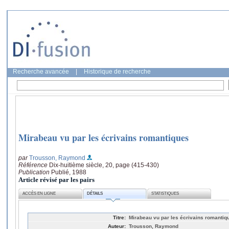
Recherche avancée
|
Historique de recherche
Mirabeau vu par les écrivains romantiques
par
Trousson, Raymond
Référence
Dix-huitième siècle, 20, page (415-430)
Publication
Publié, 1988
Article révisé par les pairs
ACCÈS EN LIGNE
DÉTAILS
STATISTIQUES
Titre:
Mirabeau vu par les écrivains romantiq
Auteur:
Trousson, Raymond