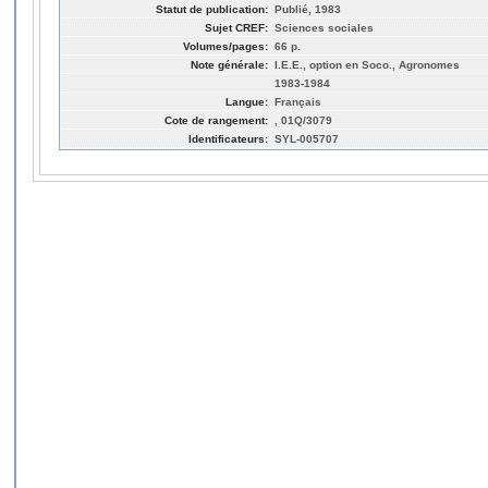
Statut de publication:
Publié, 1983
Sujet CREF:
Sciences sociales
Volumes/pages:
66 p.
Note générale:
I.E.E., option en Soco., Agronomes
1983-1984
Langue:
Français
Cote de rangement:
, 01Q/3079
Identificateurs:
SYL-005707