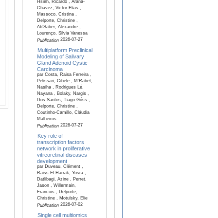
Hsieh, Ricardo , Arana-
Chavez, Victor Elias ,
Massoco, Cristina ,
Delporte, Christine ,
Ab’Saber, Alexandre ,
Lourenço, Silvia Vanessa
2026-07-27
Publication
Multiplatform Preclinical
Modeling of Salivary
Gland Adenoid Cystic
Carcinoma
par Costa, Raisa Ferreira ,
Pelissari, Cibele , M'Rabet,
Nasiha , Rodrigues Lé,
Nayana , Bolaky, Nargis ,
Dos Santos, Tiago Góss ,
Delporte, Christine ,
Coutinho-Camillo, Cláudia
Malheiros
2026-07-27
Publication
Key role of
transcription factors
network in proliferative
vitreoretinal diseases
development
par Duveau, Clément ,
Raiss El Harrak, Yosra ,
Datlibagi, Azine , Perret,
Jason , Willermain,
Francois , Delporte,
Christine , Motulsky, Elie
2026-07-02
Publication
Single cell multiomics