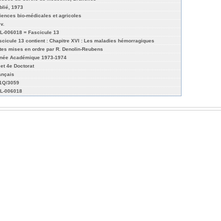
blié, 1973
iences bio-médicales et agricoles
 v.
L-006018 = Fascicule 13
scicule 13 contient : Chapitre XVI : Les maladies hémorragiques
tes mises en ordre par R. Denolin-Reubens
née Académique 1973-1974
 et 4e Doctorat
ançais
01Q/3059
L-006018