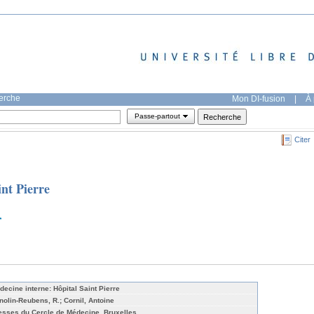
herche
Mon DI-fusion
|
À 
Passe-partout
Citer
nt Pierre
decine interne: Hôpital Saint Pierre
nolin-Reubens, R.; Cornil, Antoine
esses du Cercle de Médecine, Bruxelles