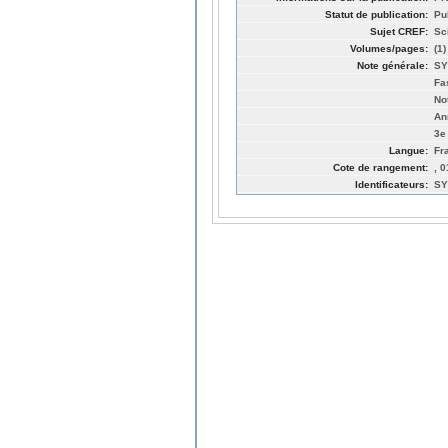
Statut de publication:
Pu
Sujet CREF:
Sc
Volumes/pages:
(1)
Note générale:
SY
Fa
No
An
3e
Langue:
Fr
Cote de rangement:
, 
Identificateurs:
SY