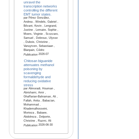
unravel the
transcription networks
controlling the different
EMT tumor states.
par Pérez González,
Andrea , Windels, Gabriel ,
Bévant, Kevin , Lengrand,
Justine , Lemaire, Sophie ,
Moers, Virginie , Scozzaro,
Samuel , Debroux, Ulysse
, Dubois, Christine ,
Vanuytven, Sebastiaan ,
Blanpain, Cédric
2026-07
Publication
Chitosan biguanide
attenuates methanol
poisoning by
scavenging
formaldehyde and
reducing oxidative
stress
par Alimoradi, Houman ,
Abrishami, Amir ,
Ghaffarian-Bahraman, Ali ,
Fallah, Anita , Babacian,
Mohammad ,
Khademalhosseini,
Morteza , Babaee,
Abdolreza , Delporte,
Christine , Razmi, Ali
2026-06-30
Publication