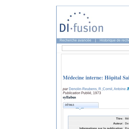
Recherche avancée
|
Historique de rec
Médecine interne: Hôpital Sai
par
Denolin-Reubens, R.
;Cornil, Antoine
Publication
Publié, 1973
syllabus
DÉTAILS
Titre:
Mé
Auteur:
De
Informations sur la publication:
Pr