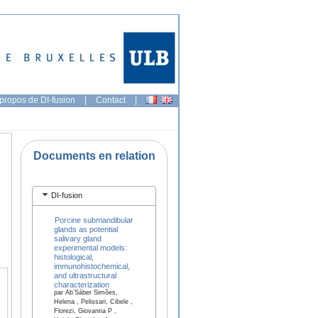
propos de DI-fusion
|
Contact
|
Documents en relation
DI-fusion
Porcine submandibular
glands as potential
salivary gland
experimental models:
histological,
immunohistochemical,
and ultrastructural
characterization
par Ab’Sáber Simões,
Helena , Pelissari, Cibele ,
Florezi, Giovanna P ,