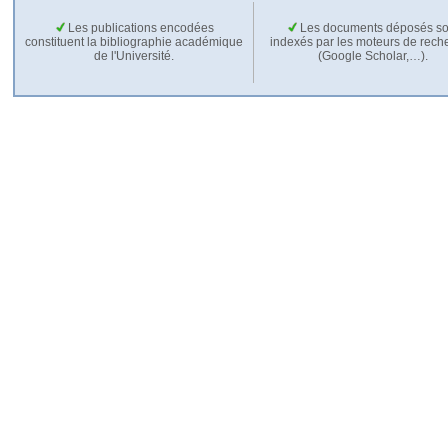
Les publications encodées
Les documents déposés so
constituent la bibliographie académique
indexés par les moteurs de rech
de l'Université.
(Google Scholar,…).