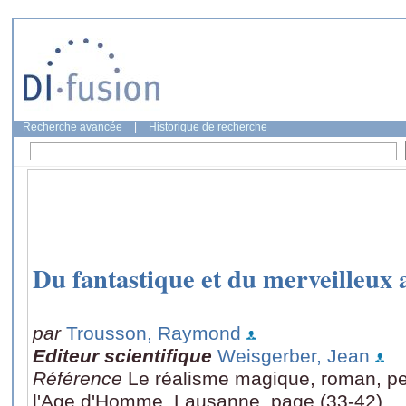
Recherche avancée
|
Historique de recherche
Du fantastique et du merveilleux
par
Trousson, Raymond
Editeur scientifique
Weisgerber, Jean
Référence
Le réalisme magique, roman, pei
l'Age d'Homme, Lausanne, page (33-42)