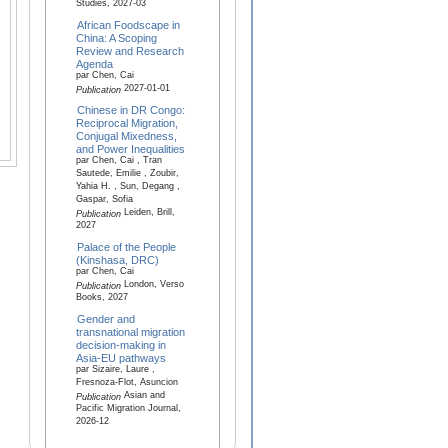
Studies, 2027-03
African Foodscape in
China: A Scoping
Review and Research
Agenda
par Chen, Cai
2027-01-01
Publication
Chinese in DR Congo:
Reciprocal Migration,
Conjugal Mixedness,
and Power Inequalities
par Chen, Cai , Tran
Sautede, Emilie , Zoubir,
Yahia H. , Sun, Degang ,
Gaspar, Sofia
Leiden, Brill,
Publication
2027
Palace of the People
(Kinshasa, DRC)
par Chen, Cai
London, Verso
Publication
Books, 2027
Gender and
transnational migration
decision-making in
Asia-EU pathways
par Sizaire, Laure ,
Fresnoza-Flot, Asuncion
Asian and
Publication
Pacific Migration Journal,
2026-12