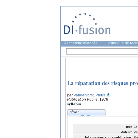
Recherche avancée
|
Historique de rec
La réparation des risques pro
par
Vandervorst, Pierre
Publication
Publié, 1976
syllabus
DÉTAILS
Titre:
La
Auteur:
Va
Informations sur la publication:
Pr