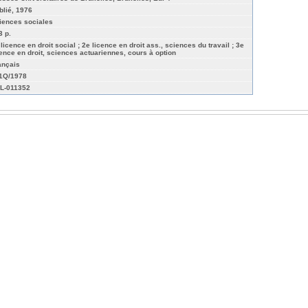
blié, 1976
iences sociales
3 p.
 licence en droit social ; 2e licence en droit ass., sciences du travail ; 3e
cence en droit, sciences actuariennes, cours à option
ançais
01Q/1978
L-011352