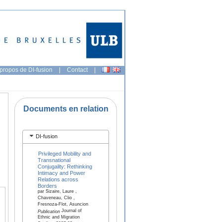
propos de DI-fusion
|
Contact
|
Documents en relation
DI-fusion
Privileged Mobility and
Transnational
Conjugality: Rethinking
Intimacy and Power
Relations across
Borders
par Sizaire, Laure ,
Chaveneau, Clio ,
Fresnoza-Flot, Asuncion
Journal of
Publication
Ethnic and Migration