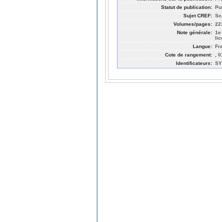
Statut de publication:
Pu
Sujet CREF:
Sc
Volumes/pages:
22
Note générale:
1e
li
Langue:
Fr
Cote de rangement:
, 
Identificateurs:
SY