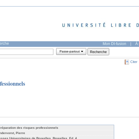
herche
Mon DI-fusion
|
À 
Passe-partout
Citer
fessionnels
 réparation des risques professionnels
ndervorst, Pierre
esses Universitaires de Bruxelles, Bruxelles, Ed. 4