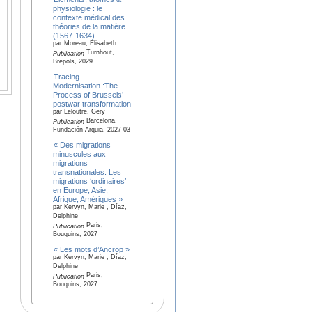
physiologie : le
contexte médical des
théories de la matière
(1567-1634)
par Moreau, Elisabeth
Turnhout,
Publication
Brepols, 2029
Tracing
Modernisation.:The
Process of Brussels’
postwar transformation
par Leloutre, Gery
Barcelona,
Publication
Fundación Arquia, 2027-03
« Des migrations
minuscules aux
migrations
transnationales. Les
migrations ‘ordinaires’
en Europe, Asie,
Afrique, Amériques »
par Kervyn, Marie , Díaz,
Delphine
Paris,
Publication
Bouquins, 2027
« Les mots d’Ancrop »
par Kervyn, Marie , Díaz,
Delphine
Paris,
Publication
Bouquins, 2027