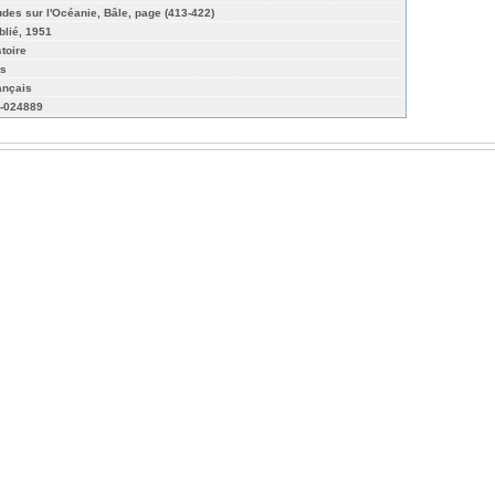
udes sur l'Océanie, Bâle, page (413-422)
blié, 1951
stoire
ts
ançais
-024889