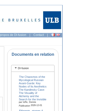
propos de DI-fusion
|
Contact
|
Documents en relation
DI-fusion
The Chaosmos of the
Mycological Russian
Avant-Garde: Key
Nodes of Its Aesthetics
The Kandinsky Case:
The Visuality of
Alchemy and the
Search for the Invisible
par Ioffe, Dennis
2026-12-01
Publication
Eléments, atomes &