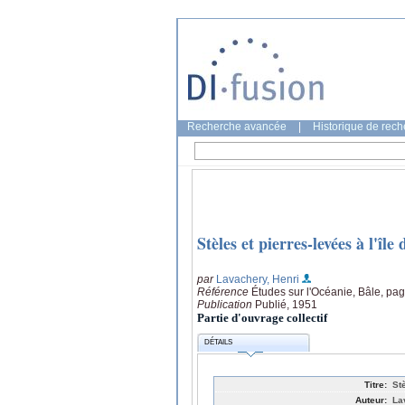
Recherche avancée
|
Historique de rec
Stèles et pierres-levées à l'île
par
Lavachery, Henri
Référence
Études sur l'Océanie, Bâle, pa
Publication
Publié, 1951
Partie d'ouvrage collectif
DÉTAILS
Titre:
St
Auteur:
La