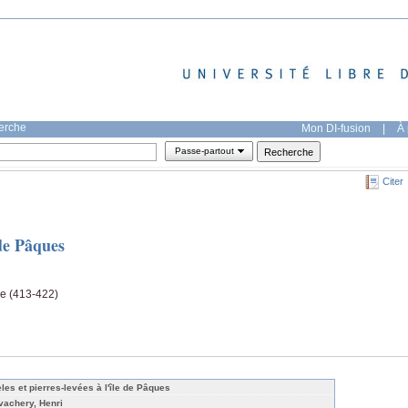
herche
Mon DI-fusion
|
À 
Passe-partout
Citer
 de Pâques
ge (413-422)
èles et pierres-levées à l'île de Pâques
vachery, Henri