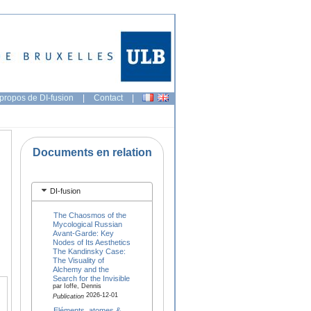
propos de DI-fusion
|
Contact
|
Documents en relation
DI-fusion
The Chaosmos of the
Mycological Russian
Avant-Garde: Key
Nodes of Its Aesthetics
The Kandinsky Case:
The Visuality of
Alchemy and the
Search for the Invisible
par Ioffe, Dennis
2026-12-01
Publication
Eléments, atomes &