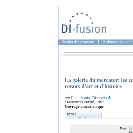
Recherche avancée
|
Historique de rec
La galerie du mercator: les c
royaux d'art et d'histoire
par
Della Santa, Elisabeth
Publication
Publié, 1952
Ouvrage auteur unique
DÉTAILS
Titre:
La
de