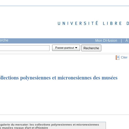
herche
Mon DI-fusion
|
À 
Passe-partout
Citer
ollections polynesiennes et micronesiennes des musées
 galerie du mercator: les collections polynesiennes et micronesiennes
s musées royaux d'art et d'histoire