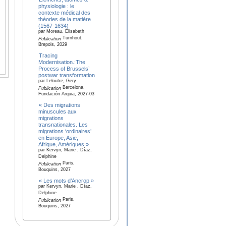
physiologie : le
contexte médical des
théories de la matière
(1567-1634)
par Moreau, Elisabeth
Turnhout,
Publication
Brepols, 2029
Tracing
Modernisation.:The
Process of Brussels’
postwar transformation
par Leloutre, Gery
Barcelona,
Publication
Fundación Arquia, 2027-03
« Des migrations
minuscules aux
migrations
transnationales. Les
migrations ‘ordinaires’
en Europe, Asie,
Afrique, Amériques »
par Kervyn, Marie , Díaz,
Delphine
Paris,
Publication
Bouquins, 2027
« Les mots d’Ancrop »
par Kervyn, Marie , Díaz,
Delphine
Paris,
Publication
Bouquins, 2027