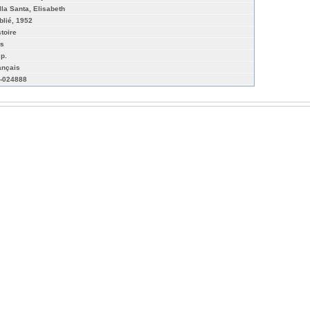
lla Santa, Elisabeth
blié, 1952
stoire
ts
 p.
ançais
-024888