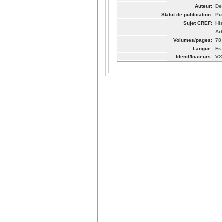
Auteur:
De
Statut de publication:
Pu
Sujet CREF:
Hi
Ar
Volumes/pages:
78
Langue:
Fr
Identificateurs:
VX