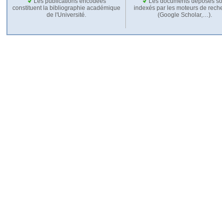
Les publications encodées
Les documents déposés so
constituent la bibliographie académique
indexés par les moteurs de rech
de l'Université.
(Google Scholar,…).