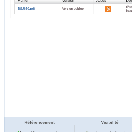
Fichier
Version
Accès
Des
Œuv
BSJ680.pdf
Version publiée
l'œ
Référencement
Visibilité