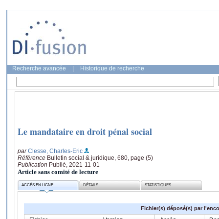
Recherche avancée
|
Historique de recherche
Le mandataire en droit pénal social
par
Clesse, Charles-Eric
Référence
Bulletin social & juridique, 680, page (5)
Publication
Publié, 2021-11-01
Article sans comité de lecture
ACCÈS EN LIGNE
DÉTAILS
STATISTIQUES
Fichier(s) déposé(s) par l'enc