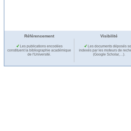
Référencement
Visibilité
Les publications encodées
Les documents déposés so
constituent la bibliographie académique
indexés par les moteurs de rech
de l'Université.
(Google Scholar,…).