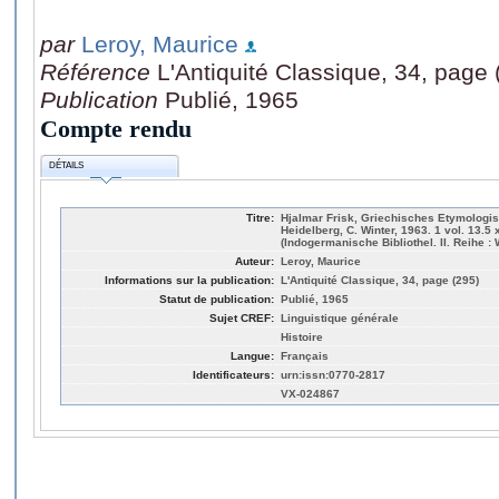
par
Leroy, Maurice
Référence
L'Antiquité Classique, 34, page 
Publication
Publié, 1965
Compte rendu
DÉTAILS
Titre:
Hjalmar Frisk, Griechisches Etymologis
Heidelberg, C. Winter, 1963. 1 vol. 13.5 
(Indogermanische Bibliothel. II. Reihe : 
Auteur:
Leroy, Maurice
Informations sur la publication:
L'Antiquité Classique, 34, page (295)
Statut de publication:
Publié, 1965
Sujet CREF:
Linguistique générale
Histoire
Langue:
Français
Identificateurs:
urn:issn:0770-2817
VX-024867