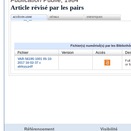
Article révisé par les pairs
ACCÈS EN LIGNE
DÉTAILS
STATISTIQUES
Fichier(s) numérisé(s) par les Biblioth
Fichier
Version
Accès
Des
VAR-56195-1001 05-10-
Full
2017 16-02-37 c
or f
abbyy.pdf
Référencement
Visibilité