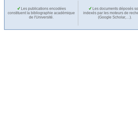
Les publications encodées
Les documents déposés so
constituent la bibliographie académique
indexés par les moteurs de rech
de l'Université.
(Google Scholar,…).