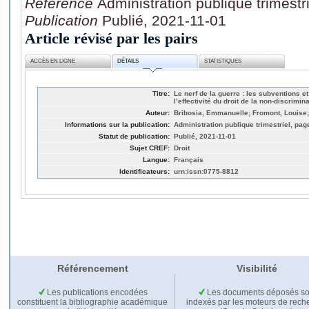
Référence
Administration publique trimestr
Publication
Publié, 2021-11-01
Article révisé par les pairs
ACCÈS EN LIGNE
DÉTAILS
STATISTIQUES
Titre:
Le nerf de la guerre : les subventions e
l’effectivité du droit de la non-discrimi
Auteur:
Bribosia, Emmanuelle; Fromont, Louise; 
Informations sur la publication:
Administration publique trimestriel, pag
Statut de publication:
Publié, 2021-11-01
Sujet CREF:
Droit
Langue:
Français
Identificateurs:
urn:issn:0775-8812
Référencement
Visibilité
Les publications encodées
Les documents déposés so
constituent la bibliographie académique
indexés par les moteurs de rech