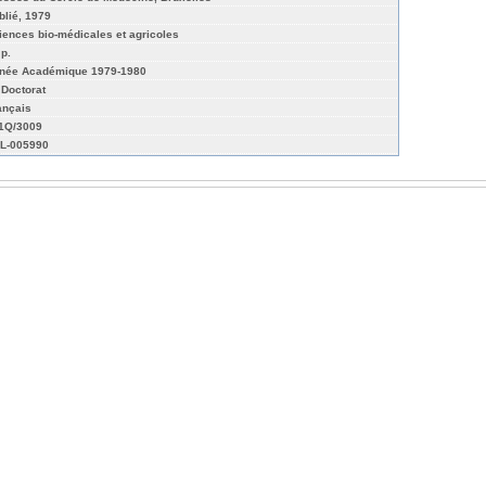
blié, 1979
iences bio-médicales et agricoles
 p.
née Académique 1979-1980
 Doctorat
ançais
01Q/3009
L-005990