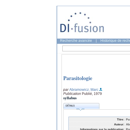
Recherche avancée
|
Historique de rec
Parasitologie
par
Abramowicz, Marc
Publication
Publié, 1979
syllabus
DÉTAILS
Titre:
Pa
Auteur:
Ab
Informations sur la publication:
Pr