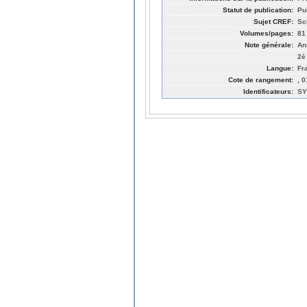
Statut de publication:
Pu
Sujet CREF:
Sc
Volumes/pages:
81
Note générale:
An
2è
Langue:
Fr
Cote de rangement:
, 
Identificateurs:
SY