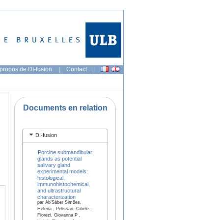
propos de DI-fusion
|
Contact
|
Documents en relation
DI-fusion
Porcine submandibular
glands as potential
salivary gland
experimental models:
histological,
immunohistochemical,
and ultrastructural
characterization
par Ab’Sáber Simões,
Helena , Pelissari, Cibele ,
Florezi, Giovanna P ,