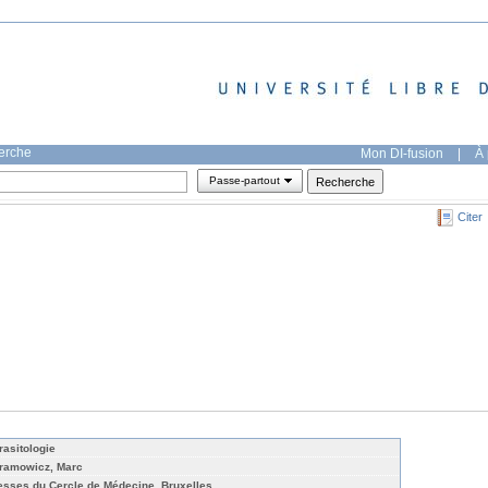
herche
Mon DI-fusion
|
À 
Passe-partout
Citer
rasitologie
ramowicz, Marc
esses du Cercle de Médecine, Bruxelles