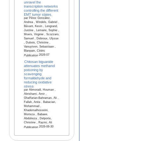
unravel the
transcription networks
controlling the different
EMT tumor states.
par Pérez González,
Andrea , Windels, Gabriel ,
Bévant, Kevin , Lengrand,
Justine , Lemaire, Sophie ,
Moers, Virginie , Scozzaro,
Samuel , Debroux, Ulysse
, Dubois, Christine ,
Vanuytven, Sebastiaan ,
Blanpain, Cédric
2026-07
Publication
Chitosan biguanide
attenuates methanol
poisoning by
scavenging
formaldehyde and
reducing oxidative
stress
par Alimoradi, Houman ,
Abrishami, Amir ,
Ghaffarian-Bahraman, Ali ,
Fallah, Anita , Babacian,
Mohammad ,
Khademalhosseini,
Morteza , Babaee,
Abdolreza , Delporte,
Christine , Razmi, Ali
2026-06-30
Publication