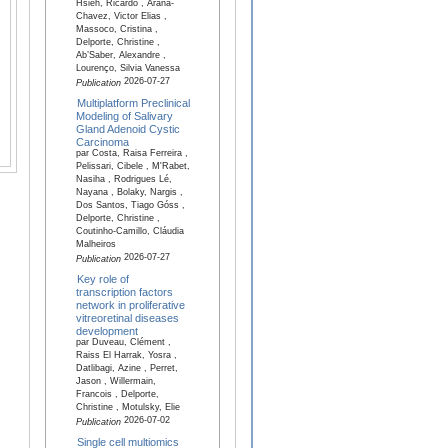
Hsieh, Ricardo , Arana-
Chavez, Victor Elias ,
Massoco, Cristina ,
Delporte, Christine ,
Ab’Saber, Alexandre ,
Lourenço, Silvia Vanessa
2026-07-27
Publication
Multiplatform Preclinical
Modeling of Salivary
Gland Adenoid Cystic
Carcinoma
par Costa, Raisa Ferreira ,
Pelissari, Cibele , M'Rabet,
Nasiha , Rodrigues Lé,
Nayana , Bolaky, Nargis ,
Dos Santos, Tiago Góss ,
Delporte, Christine ,
Coutinho-Camillo, Cláudia
Malheiros
2026-07-27
Publication
Key role of
transcription factors
network in proliferative
vitreoretinal diseases
development
par Duveau, Clément ,
Raiss El Harrak, Yosra ,
Datlibagi, Azine , Perret,
Jason , Willermain,
Francois , Delporte,
Christine , Motulsky, Elie
2026-07-02
Publication
Single cell multiomics