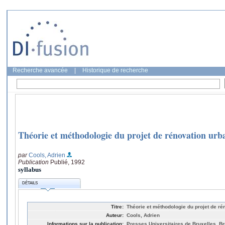
Recherche avancée
|
Historique de recherche
Théorie et méthodologie du projet de rénovation urb
par
Cools, Adrien
Publication
Publié, 1992
syllabus
DÉTAILS
Titre:
Théorie et méthodologie du projet de ré
Auteur:
Cools, Adrien
Informations sur la publication:
Presses Universitaires de Bruxelles, Br