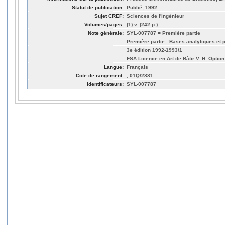
Statut de publication:
Publié, 1992
Sujet CREF:
Sciences de l'ingénieur
Volumes/pages:
(1) v. (242 p.)
Note générale:
SYL-007787 = Première partie
Première partie : Bases analytiques et 
3e édition 1992-1993/1
FSA Licence en Art de Bâtir V. H. Optio
Langue:
Français
Cote de rangement:
, 01Q/2881
Identificateurs:
SYL-007787