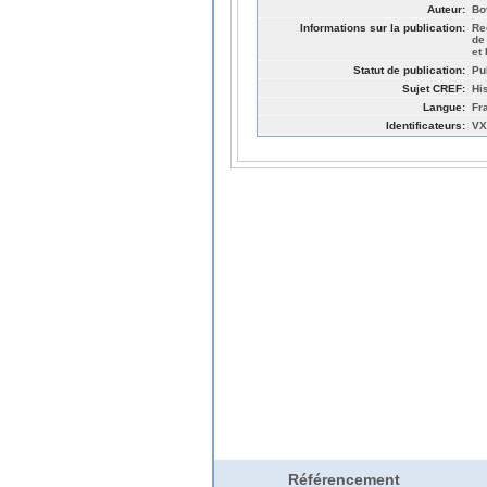
Auteur:
Bo
Informations sur la publication:
Re
de
et
Statut de publication:
Pu
Sujet CREF:
Hi
Langue:
Fr
Identificateurs:
VX
Référencement