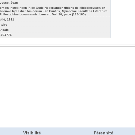
vesse, Jean
cht en Instellingen in de Oude Nederlanden tijdens de Middeleeuwen en
 Nieuwe tijd. Liber Amicorum Jan Buntinx, Symbolae Facultatis Literarum
 Philosophiae Lovaniensis, Leuven, Vol. 10, page (139-165)
blié, 1981
stoire
ançais
-024776
Visibilité
Pérennité