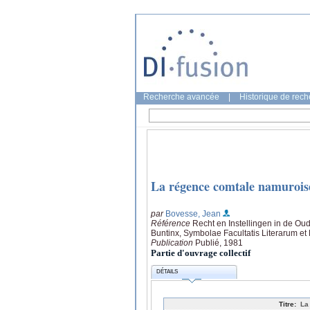
Recherche avancée
|
Historique de rec
La régence comtale namuroise
par
Bovesse, Jean
Référence
Recht en Instellingen in de O
Buntinx, Symbolae Facultatis Literarum et
Publication
Publié, 1981
Partie d'ouvrage collectif
DÉTAILS
Titre:
La