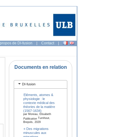
propos de DI-fusion
|
Contact
|
Documents en relation
DI-fusion
Eléments, atomes &
physiologie : le
contexte médical des
théories de la matière
(1567-1634)
par Moreau, Elisabeth
Turnhout,
Publication
Brepols, 2029
« Des migrations
minuscules aux
migrations