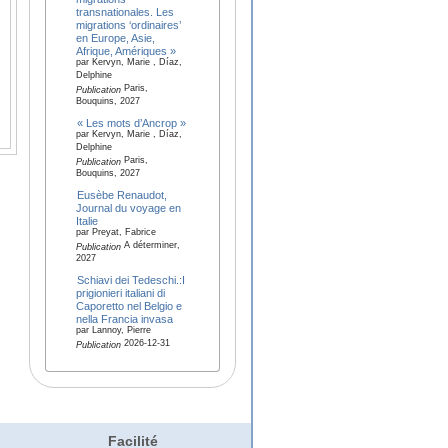
transnationales. Les
migrations ‘ordinaires’
en Europe, Asie,
Afrique, Amériques »
par Kervyn, Marie , Díaz,
Delphine
Paris,
Publication
Bouquins, 2027
« Les mots d’Ancrop »
par Kervyn, Marie , Díaz,
Delphine
Paris,
Publication
Bouquins, 2027
Eusèbe Renaudot,
Journal du voyage en
Italie
par Preyat, Fabrice
A déterminer,
Publication
2027
Schiavi dei Tedeschi.:I
prigionieri italiani di
Caporetto nel Belgio e
nella Francia invasa
par Lannoy, Pierre
2026-12-31
Publication
Facilité