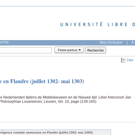
herche
Mon DI-fusion
|
À 
Passe-partout
Citer
 en Flandre (juillet 1302- mai 1303)
ude Nederlanden tijdens de Middeleeuwen en de Nieuwe tijd. Liber Amicorum Jan
 Philosophiae Lovaniensis, Leuven, Vol. 10, page (139-165)
 régence comtale namuroise en Flandre (juillet 1302- mai 1303)