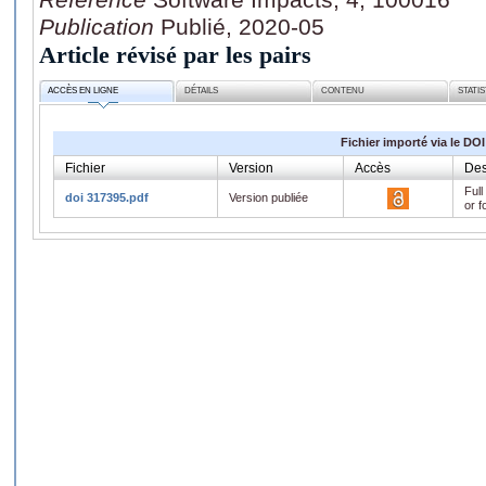
Publication
Publié, 2020-05
Article révisé par les pairs
ACCÈS EN LIGNE
DÉTAILS
CONTENU
STATI
Fichier importé via le DOI
Fichier
Version
Accès
Des
Full
doi 317395.pdf
Version publiée
or f