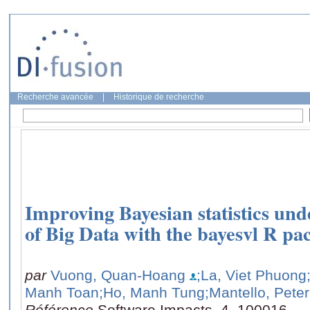
Recherche avancée
|
Historique de recherche
Improving Bayesian statistics und
of Big Data with the bayesvl R pa
par
Vuong, Quan-Hoang
;La, Viet Phuong
Manh Toan
;Ho, Manh Tung
;Mantello, Peter
Référence
Software Impacts, 4, 100016