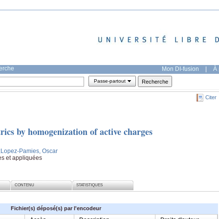
herche
Mon DI-fusion
|
À 
Passe-partout
Citer
rics by homogenization of active charges
;Lopez-Pamies, Oscar
s et appliquées
CONTENU
STATISTIQUES
Fichier(s) déposé(s) par l'encodeur