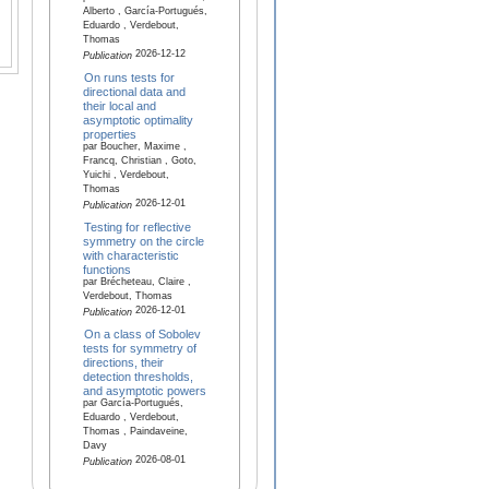
Alberto , García-Portugués,
Eduardo , Verdebout,
Thomas
2026-12-12
Publication
On runs tests for
directional data and
their local and
asymptotic optimality
properties
par Boucher, Maxime ,
Francq, Christian , Goto,
Yuichi , Verdebout,
Thomas
2026-12-01
Publication
Testing for reflective
symmetry on the circle
with characteristic
functions
par Brécheteau, Claire ,
Verdebout, Thomas
2026-12-01
Publication
On a class of Sobolev
tests for symmetry of
directions, their
detection thresholds,
and asymptotic powers
par García-Portugués,
Eduardo , Verdebout,
Thomas , Paindaveine,
Davy
2026-08-01
Publication