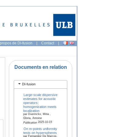
propos de DI-fusion
|
Contact
|
Documents en relation
DI-fusion
Large-scale dispersive
estimates for acoustic
operators:
homogenization meets
localization
par Duerinckx, Mitia ,
Gloria, Antoine
2025-10-15
Publication
On m-points uniformity
tests on hyperspheres
par Fernandez De Marcos,