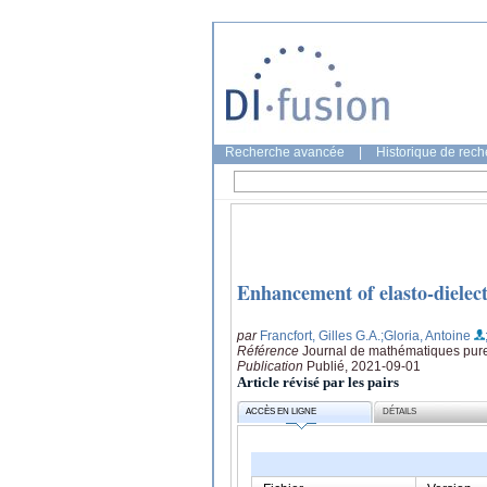
Recherche avancée
|
Historique de rec
Enhancement of elasto-dielect
par
Francfort, Gilles G.A.
;Gloria, Antoine
Référence
Journal de mathématiques pure
Publication
Publié, 2021-09-01
Article révisé par les pairs
ACCÈS EN LIGNE
DÉTAILS