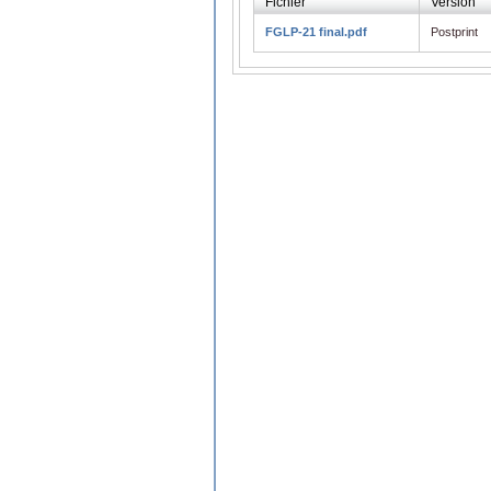
Fichier
Version
FGLP-21 final.pdf
Postprint