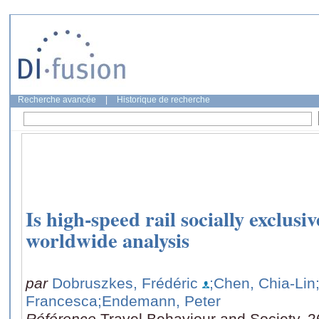
Recherche avancée
|
Historique de recherche
Is high-speed rail socially exclus
worldwide analysis
par
Dobruszkes, Frédéric
;Chen, Chia-Lin
Francesca
;Endemann, Peter
Référence
Travel Behaviour and Society, 2