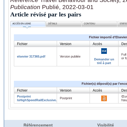
Publication
Publié, 2022-03-01
Article révisé par les pairs
ACCÈS EN LIGNE
DÉTAILS
CONTENU
STATI
Fichier importé d'Elsevier
Fichier
Version
Accès
Des
Full
elsevier 317365.pdf
Version publiée
or f
Demander un
tiré à part
Fichier(s) déposé(s) par l'enc
Fichier
Version
Accès
Des
Postprint
Œuv
Postprint
IsHighSpeedRailExclusive.pdf
l'œ
Référencement
Visibilité