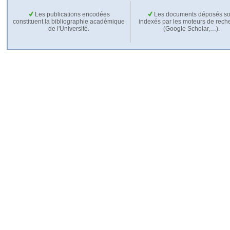
Les publications encodées
Les documents déposés so
constituent la bibliographie académique
indexés par les moteurs de rech
de l'Université.
(Google Scholar,…).