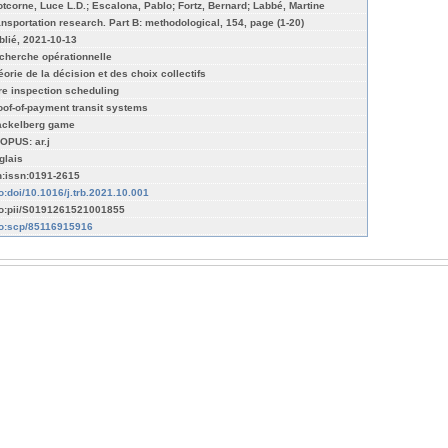
otcorne, Luce L.D.; Escalona, Pablo; Fortz, Bernard; Labbé, Martine
ansportation research. Part B: methodological, 154, page (1-20)
blié, 2021-10-13
cherche opérationnelle
éorie de la décision et des choix collectifs
re inspection scheduling
oof-of-payment transit systems
ackelberg game
OPUS: ar.j
glais
n:issn:0191-2615
fo:doi/10.1016/j.trb.2021.10.001
fo:pii/S0191261521001855
fo:scp/85116915916