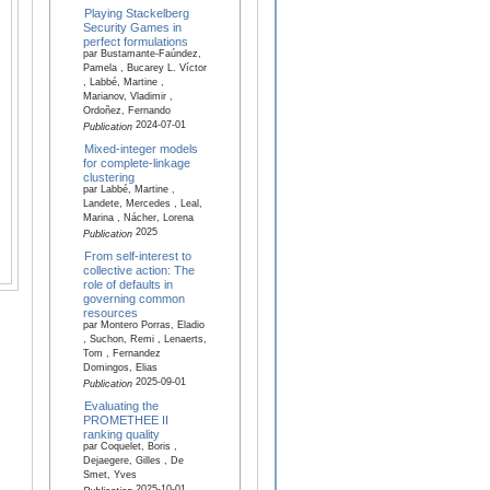
Playing Stackelberg
Security Games in
perfect formulations
par Bustamante-Faúndez,
Pamela , Bucarey L. Víctor
, Labbé, Martine ,
Marianov, Vladimir ,
Ordoñez, Fernando
2024-07-01
Publication
Mixed-integer models
for complete-linkage
clustering
par Labbé, Martine ,
Landete, Mercedes , Leal,
Marina , Nácher, Lorena
2025
Publication
From self-interest to
collective action: The
role of defaults in
governing common
resources
par Montero Porras, Eladio
, Suchon, Remi , Lenaerts,
Tom , Fernandez
Domingos, Elias
2025-09-01
Publication
Evaluating the
PROMETHEE II
ranking quality
par Coquelet, Boris ,
Dejaegere, Gilles , De
Smet, Yves