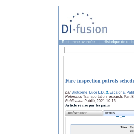
Recherche avancée
|
Historique de rec
Fare inspection patrols sched
par
Brotcorne, Luce L.D.
;Escalona, Pab
Référence
Transportation research. Part B
Publication
Publié, 2021-10-13
Article révisé par les pairs
ACCÈS EN LIGNE
DÉTAILS
Titre:
Fa
ga