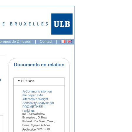
propos de DI-fusion
|
Contact
|
Documents en relation
h
DI-fusion
A Communication on
the paper « An
Alternative Weight
Sensitivity Analysis for
PROMETHEE II
rankings
par Triantaphyllou,
Evangelos , O'Shea,
Richard , De Smet, Yves ,
Doan, Nguyen Anh Vu
2025-12-01
Publication