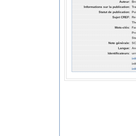
Auteur:
Br
Informations sur la publication:
Tr
Statut de publication:
Pu
Sujet CREF:
Re
Th
Mots-clés:
Fa
Pr
St
Note générale:
SC
Langue:
An
Identificateurs:
ur
in
in
in