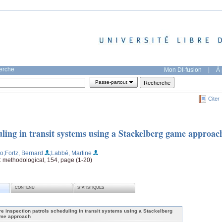
herche
Mon DI-fusion
|
À 
Passe-partout
Citer
uling in transit systems using a Stackelberg game approac
lo
;Fortz, Bernard
;Labbé, Martine
: methodological, 154, page (1-20)
CONTENU
STATISTIQUES
re inspection patrols scheduling in transit systems using a Stackelberg
me approach