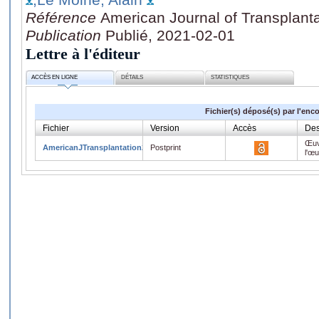
Référence
American Journal of Transplanta
Publication
Publié, 2021-02-01
Lettre à l'éditeur
ACCÈS EN LIGNE
DÉTAILS
STATISTIQUES
Fichier(s) déposé(s) par l'enc
Fichier
Version
Accès
Des
Œuv
AmericanJTransplantation2021.pdf
Postprint
l'œ