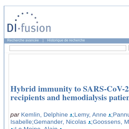
Recherche avancée
|
Historique de recherche
Hybrid immunity to SARS-CoV-2 i
recipients and hemodialysis patie
par
Kemlin, Delphine
;Lemy, Anne
;Pannu
Isabelle
;Gemander, Nicolas
;Goossens, M
;Le Moine, Alain