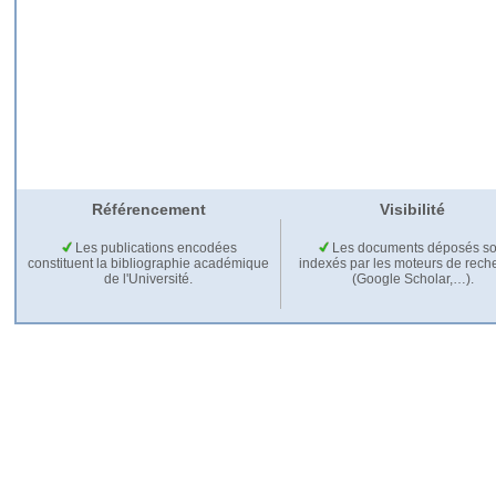
Référencement
Visibilité
Les publications encodées
Les documents déposés so
constituent la bibliographie académique
indexés par les moteurs de rech
de l'Université.
(Google Scholar,…).