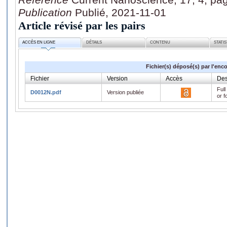
Publication
Publié, 2021-11-01
Article révisé par les pairs
ACCÈS EN LIGNE
DÉTAILS
CONTENU
STATI
Fichier(s) déposé(s) par l'enc
Fichier
Version
Accès
Des
Full
D0012N.pdf
Version publiée
or f