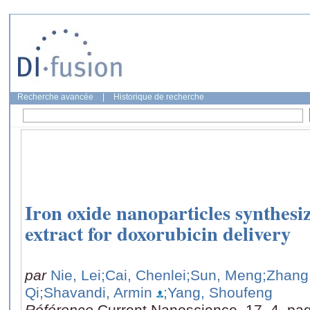
Recherche avancée
|
Historique de recherche
Iron oxide nanoparticles synthesi
extract for doxorubicin delivery
par
Nie, Lei
;Cai, Chenlei
;Sun, Meng
;Zhang
Qi
;Shavandi, Armin
;Yang, Shoufeng
Référence
Current Nanoscience, 17, 4, pa