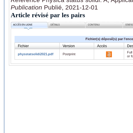
Publication
Publié, 2021-12-01
Article révisé par les pairs
ACCÈS EN LIGNE
DÉTAILS
CONTENU
STATI
Fichier(s) déposé(s) par l'enc
Fichier
Version
Accès
Des
Full
physstatsolidi2021.pdf
Postprint
or f