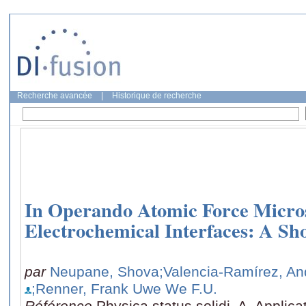
Recherche avancée
|
Historique de recherche
In Operando Atomic Force Micro
Electrochemical Interfaces: A Sho
par
Neupane, Shova
;Valencia-Ramírez, An
;Renner, Frank Uwe We F.U.
Référence
Physica status solidi. A, Applic