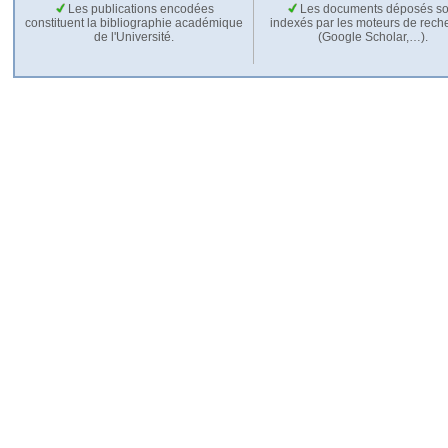
Les publications encodées
Les documents déposés so
constituent la bibliographie académique
indexés par les moteurs de rech
de l'Université.
(Google Scholar,…).