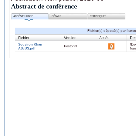
Abstract de conférence
ACCÈS EN LIGNE
DÉTAILS
STATISTIQUES
Fichier(s) déposé(s) par l'enc
Fichier
Version
Accès
Des
Souviron Khan
Œuv
Postprint
AScUS.pdf
l'œ