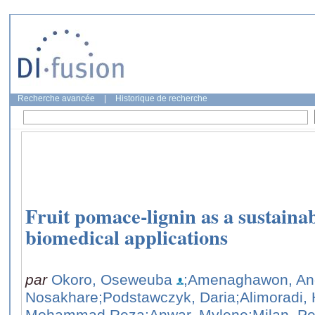
Recherche avancée
|
Historique de recherche
Fruit pomace-lignin as a sustaina
biomedical applications
par
Okoro, Oseweuba
;Amenaghawon, An
Nosakhare
;Podstawczyk, Daria
;Alimoradi
Mohammad Reza
;Anwar, Mylene
;Milan, P