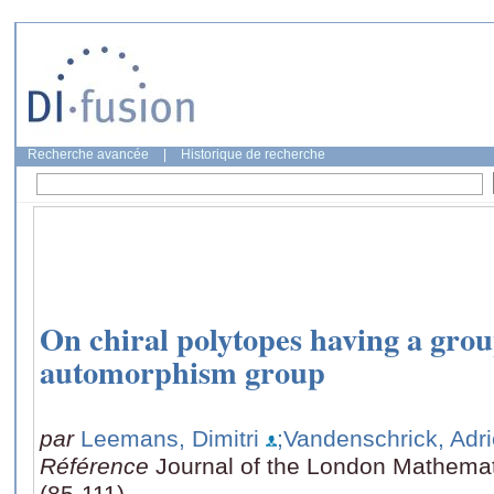
Recherche avancée
|
Historique de recherche
On chiral polytopes having a grou
automorphism group
par
Leemans, Dimitri
;Vandenschrick, Adr
Référence
Journal of the London Mathemati
(85-111)