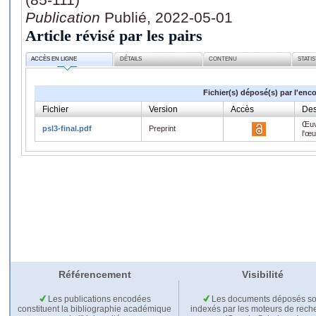
Publication
Publié, 2022-05-01
Article révisé par les pairs
ACCÈS EN LIGNE
DÉTAILS
CONTENU
STATI
Fichier(s) déposé(s) par l'enc
Fichier
Version
Accès
Des
Œuv
psl3-final.pdf
Preprint
l'œ
Référencement
Visibilité
Les publications encodées
Les documents déposés so
constituent la bibliographie académique
indexés par les moteurs de rech