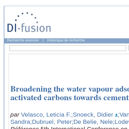
Recherche avancée
|
Historique de recherche
Broadening the water vapour ads
activated carbons towards cementi
par
Velasco, Leticia F.
;Snoeck, Didier
;Van
Sandra
;Dubruel, Peter
;De Belie, Nele
;Lode
Référence
5th International Conference on