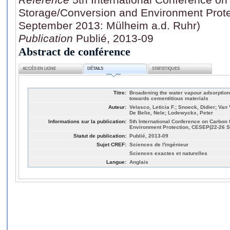
Storage/Conversion and Environment Prot
September 2013: Mülheim a.d. Ruhr)
Publication
Publié, 2013-09
Abstract de conférence
ACCÈS EN LIGNE
DÉTAILS
STATISTIQUES
Titre:
Broadening the water vapour adsorption
towards cementitious materials
Auteur:
Velasco, Leticia F.; Snoeck, Didier; Van
De Belie, Nele; Lodewyckx, Peter
Informations sur la publication:
5th International Conference on Carbon
Environment Protection, CESEP(22-26 S
Statut de publication:
Publié, 2013-09
Sujet CREF:
Sciences de l'ingénieur
Sciences exactes et naturelles
Langue:
Anglais