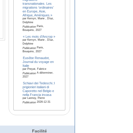
transnationales. Les
migrations ‘ordinaires’
en Europe, Asie,
Afrique, Amériques »
par Kervyn, Marie , Díaz,
Delphine
Paris,
Publication
Bouquins, 2027
« Les mots d’Ancrop »
par Kervyn, Marie , Díaz,
Delphine
Paris,
Publication
Bouquins, 2027
Eusèbe Renaudot,
Journal du voyage en
Italie
par Preyat, Fabrice
A déterminer,
Publication
2027
Schiavi dei Tedeschi.:I
prigionieri italiani di
Caporetto nel Belgio e
nella Francia invasa
par Lannoy, Pierre
2026-12-31
Publication
Facilité