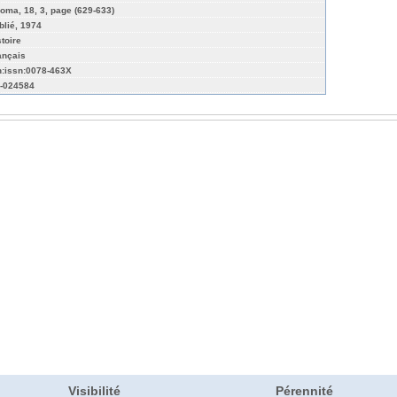
oma, 18, 3, page (629-633)
blié, 1974
stoire
ançais
n:issn:0078-463X
-024584
Visibilité
Pérennité