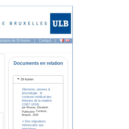
propos de DI-fusion
|
Contact
|
Documents en relation
DI-fusion
Eléments, atomes &
physiologie : le
contexte médical des
théories de la matière
(1567-1634)
par Moreau, Elisabeth
Turnhout,
Publication
Brepols, 2029
« Des migrations
minuscules aux
migrations