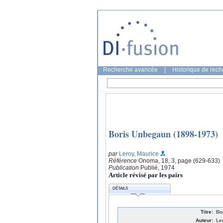
Recherche avancée
|
Historique de rec
Boris Unbegaun (1898-1973)
par
Leroy, Maurice
Référence
Onoma, 18, 3, page (629-633)
Publication
Publié, 1974
Article révisé par les pairs
DÉTAILS
Titre:
Bo
Auteur:
Le