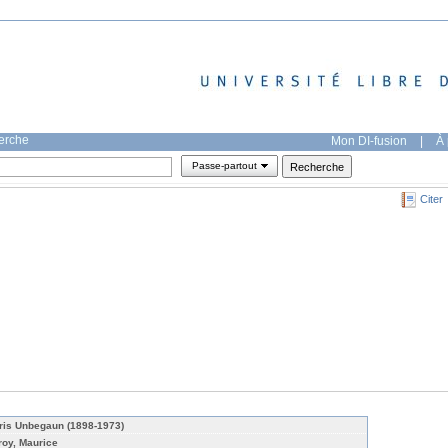
herche
Mon DI-fusion
|
À 
Passe-partout
Citer
ris Unbegaun (1898-1973)
roy, Maurice