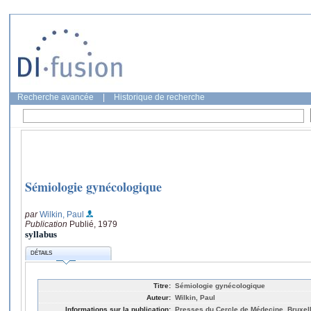
Recherche avancée
|
Historique de recherche
Sémiologie gynécologique
par
Wilkin, Paul
Publication
Publié, 1979
syllabus
DÉTAILS
Titre:
Sémiologie gynécologique
Auteur:
Wilkin, Paul
Informations sur la publication:
Presses du Cercle de Médecine, Bruxell