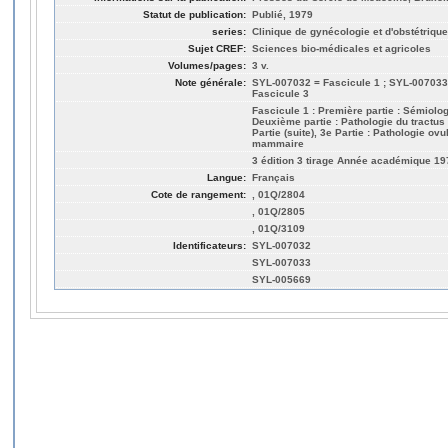
Statut de publication:
Publié, 1979
series:
Clinique de gynécologie et d'obstétrique
Sujet CREF:
Sciences bio-médicales et agricoles
Volumes/pages:
3 v.
Note générale:
SYL-007032 = Fascicule 1 ; SYL-007033
Fascicule 3
Fascicule 1 : Première partie : Sémiolog
Deuxième partie : Pathologie du tractus g
Partie (suite), 3e Partie : Pathologie ovu
mammaire
3 édition 3 tirage Année académique 1
Langue:
Français
Cote de rangement:
, 01Q/2804
, 01Q/2805
, 01Q/3109
Identificateurs:
SYL-007032
SYL-007033
SYL-005669