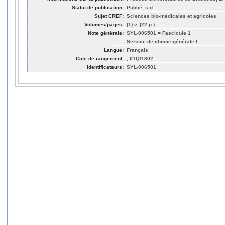
Statut de publication:
Publié, s.d.
Sujet CREF:
Sciences bio-médicales et agricoles
Volumes/pages:
(1) v. (22 p.)
Note générale:
SYL-006501 = Fascicule 1
Service de chimie générale I
Langue:
Français
Cote de rangement:
, 01Q/1802
Identificateurs:
SYL-006501