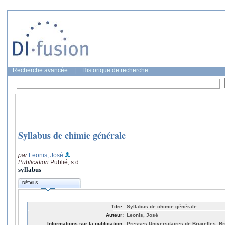
Recherche avancée
|
Historique de recherche
Syllabus de chimie générale
par
Leonis, José
Publication
Publié, s.d.
syllabus
DÉTAILS
Titre:
Syllabus de chimie générale
Auteur:
Leonis, José
Informations sur la publication:
Presses Universitaires de Bruxelles, Br