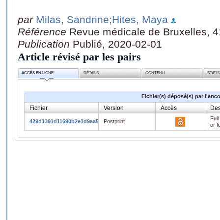
par
Milas, Sandrine
;Hites, Maya
Référence
Revue médicale de Bruxelles, 41
Publication
Publié, 2020-02-01
Article révisé par les pairs
ACCÈS EN LIGNE
DÉTAILS
CONTENU
STATI
Fichier(s) déposé(s) par l'enc
Fichier
Version
Accès
Des
Full
429d1391d11690b2e1d9aa5491b2da32.pdf
Postprint
or f