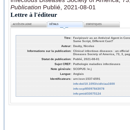
Publication
Publié, 2021-08-01
Lettre à l'éditeur
ACCÈS EN LIGNE
DÉTAILS
STATISTIQUES
Titre:
Favipiravir as an Antiviral Agent in Co
Same Script, Different Cast?
Auteur:
Dauby, Nicolas
Informations sur la publication:
Clinical infectious diseases : an official
Diseases Society of America, 73, 3, pa
Statut de publication:
Publié, 2021-08-01
Sujet CREF:
Pathologie maladies infectieuses
Note générale:
SCOPUS: le.j
Langue:
Anglais
Identificateurs:
urn:issn:1537-6591
info:doi/10.1093/cid/ciaa1600
info:scp/85097843078
info:pmid/33075124