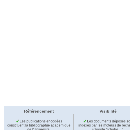
Référencement
Visibilité
Les publications encodées
Les documents déposés so
constituent la bibliographie académique
indexés par les moteurs de rech
de l'Université.
(Google Scholar,…).