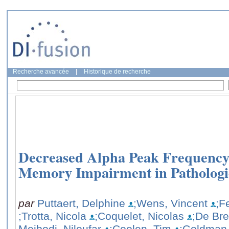
Recherche avancée
|
Historique de recherche
Decreased Alpha Peak Frequency 
Memory Impairment in Pathologi
par
Puttaert, Delphine
;Wens, Vincent
;F
;Trotta, Nicola
;Coquelet, Nicolas
;De Bre
Meibodi, Niloufar
;Coolen, Tim
;Goldman