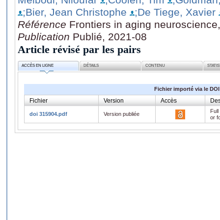
;Bier, Jean Christophe
;De Tiege, Xavier
Référence
Frontiers in aging neuroscience
Publication
Publié, 2021-08
Article révisé par les pairs
ACCÈS EN LIGNE
DÉTAILS
CONTENU
STATI
Fichier importé via le DOI
Fichier
Version
Accès
Des
Full
doi 315904.pdf
Version publiée
or f