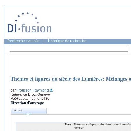
Recherche avancée
|
Historique de recherche
Thèmes et figures du siècle des Lumières: Mélanges o
par
Trousson, Raymond
Référence
Droz, Genève
Publication
Publié, 1980
Direction d'ouvrage
DÉTAILS
Titre:
Thèmes et figures du siècle des Lumièr
Mortier