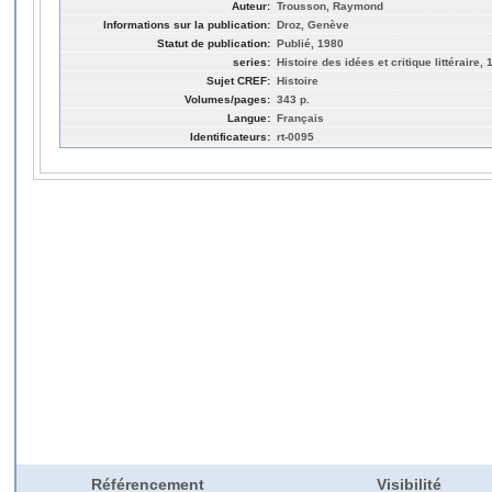
Auteur:
Trousson, Raymond
Informations sur la publication:
Droz, Genève
Statut de publication:
Publié, 1980
series:
Histoire des idées et critique littéraire, 
Sujet CREF:
Histoire
Volumes/pages:
343 p.
Langue:
Français
Identificateurs:
rt-0095
Référencement
Visibilité