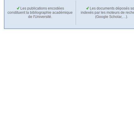
Les publications encodées
Les documents déposés so
constituent la bibliographie académique
indexés par les moteurs de rech
de l'Université.
(Google Scholar,…).