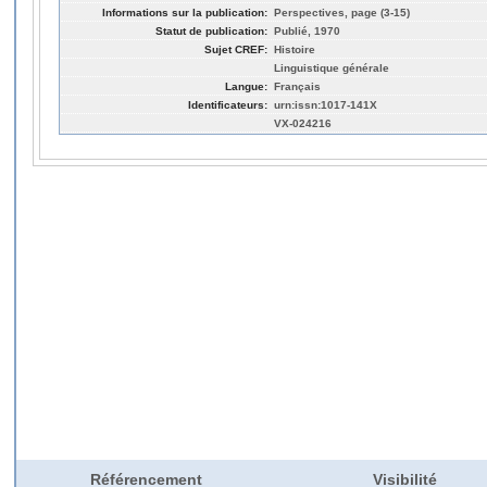
Informations sur la publication:
Perspectives, page (3-15)
Statut de publication:
Publié, 1970
Sujet CREF:
Histoire
Linguistique générale
Langue:
Français
Identificateurs:
urn:issn:1017-141X
VX-024216
Référencement
Visibilité