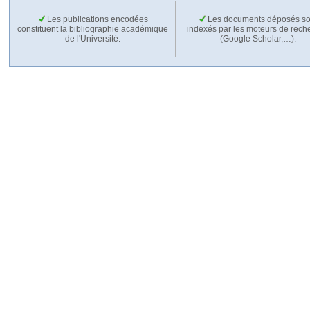
Les publications encodées
Les documents déposés so
constituent la bibliographie académique
indexés par les moteurs de rech
de l'Université.
(Google Scholar,…).