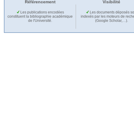
Référencement
Visibilité
Les publications encodées
Les documents déposés so
constituent la bibliographie académique
indexés par les moteurs de rech
de l'Université.
(Google Scholar,…).