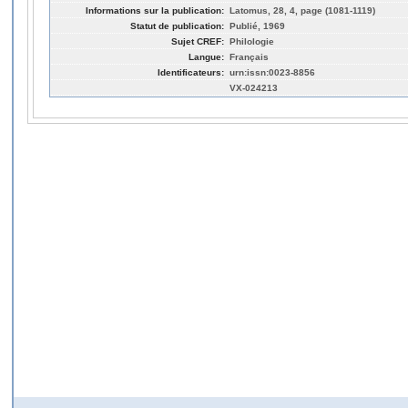
Informations sur la publication:
Latomus, 28, 4, page (1081-1119)
Statut de publication:
Publié, 1969
Sujet CREF:
Philologie
Langue:
Français
Identificateurs:
urn:issn:0023-8856
VX-024213