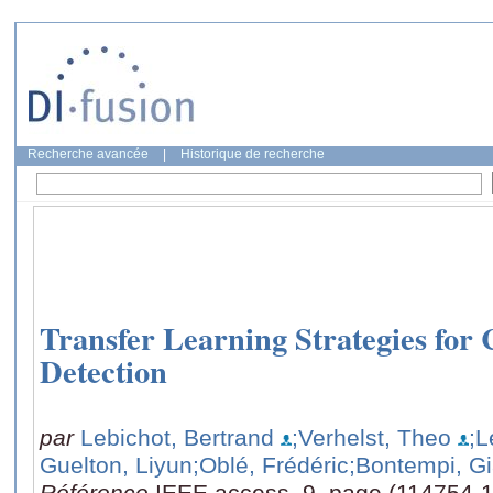
Recherche avancée
|
Historique de recherche
Transfer Learning Strategies for
Detection
par
Lebichot, Bertrand
;Verhelst, Theo
;L
Guelton, Liyun
;Oblé, Frédéric
;Bontempi, G
Référence
IEEE access, 9, page (114754-