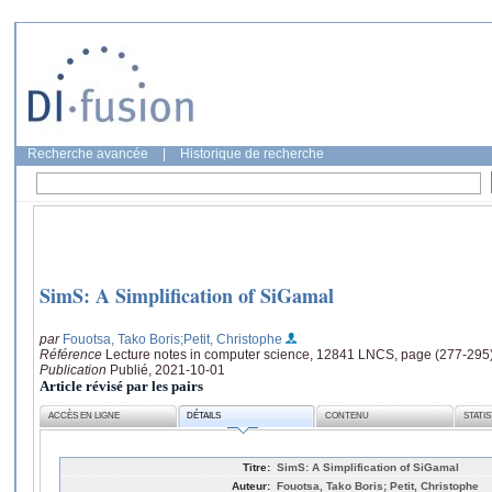
Recherche avancée
|
Historique de recherche
SimS: A Simplification of SiGamal
par
Fouotsa, Tako Boris
;Petit, Christophe
Référence
Lecture notes in computer science, 12841 LNCS, page (277-295
Publication
Publié, 2021-10-01
Article révisé par les pairs
ACCÈS EN LIGNE
DÉTAILS
CONTENU
STATI
Titre:
SimS: A Simplification of SiGamal
Auteur:
Fouotsa, Tako Boris; Petit, Christophe