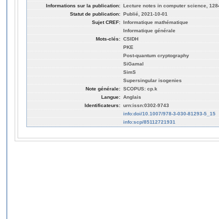
Informations sur la publication:
Lecture notes in computer science, 128
Statut de publication:
Publié, 2021-10-01
Sujet CREF:
Informatique mathématique
Informatique générale
Mots-clés:
CSIDH
PKE
Post-quantum cryptography
SiGamal
SimS
Supersingular isogenies
Note générale:
SCOPUS: cp.k
Langue:
Anglais
Identificateurs:
urn:issn:0302-9743
info:doi/10.1007/978-3-030-81293-5_15
info:scp/85112721931