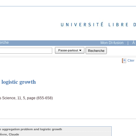
herche
Mon DI-fusion
|
À 
Passe-partout
Citer
logistic growth
s Science, 11, 5, page (655-658)
e aggregation problem and logistic growth
fèvre, Claude