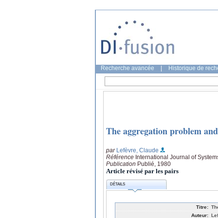
Recherche avancée
|
Historique de rec
The aggregation problem and 
par
Lefèvre, Claude
Référence
International Journal of System
Publication
Publié, 1980
Article révisé par les pairs
DÉTAILS
Titre:
Th
Auteur:
Le