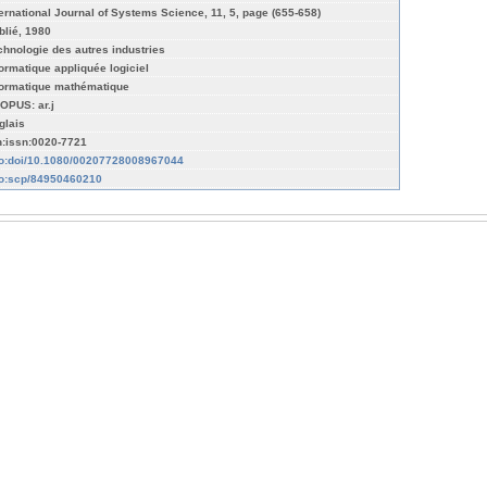
ternational Journal of Systems Science, 11, 5, page (655-658)
blié, 1980
chnologie des autres industries
formatique appliquée logiciel
formatique mathématique
OPUS: ar.j
glais
n:issn:0020-7721
fo:doi/10.1080/00207728008967044
fo:scp/84950460210