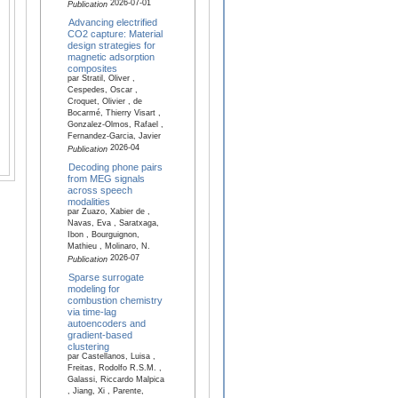
2026-07-01
Publication
Advancing electrified
CO2 capture: Material
design strategies for
magnetic adsorption
composites
par Stratil, Oliver ,
Cespedes, Oscar ,
Croquet, Olivier , de
Bocarmé, Thierry Visart ,
Gonzalez-Olmos, Rafael ,
Fernandez-Garcia, Javier
2026-04
Publication
Decoding phone pairs
from MEG signals
across speech
modalities
par Zuazo, Xabier de ,
Navas, Eva , Saratxaga,
Ibon , Bourguignon,
Mathieu , Molinaro, N.
2026-07
Publication
Sparse surrogate
modeling for
combustion chemistry
via time-lag
autoencoders and
gradient-based
clustering
par Castellanos, Luisa ,
Freitas, Rodolfo R.S.M. ,
Galassi, Riccardo Malpica
, Jiang, Xi , Parente,