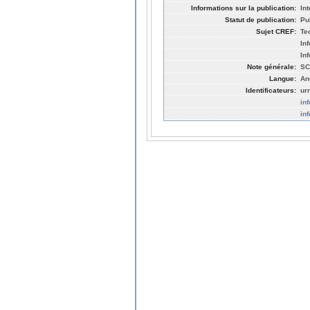
Informations sur la publication:
In
Statut de publication:
Pu
Sujet CREF:
Te
In
In
Note générale:
SC
Langue:
An
Identificateurs:
ur
in
in