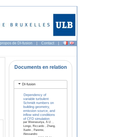
propos de DI-fusion
|
Contact
|
Documents en relation
DI-fusion
Dependency of
variable turbulent
Schmidt numbers on
building geometry,
emission source, and
inflow wind conditions
of CFD simulation
par Weerasuriya, A.U. ,
Longo, Riccardo , Zhang,
Xuelin , Parente,
Alessandro