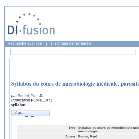
Recherche avancée
|
Historique de recherche
Syllabus du cours de microbiologie médicale, parasi
par
Bordet, Paul
Publication
Publié, 1972
syllabus
DÉTAILS
Titre:
Syllabus du cours de microbiologie méd
immunologie
Auteur:
Bordet, Paul