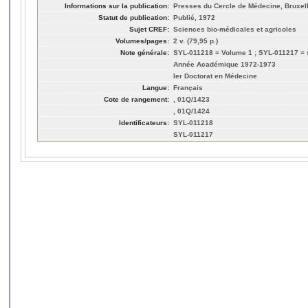
Informations sur la publication:
Presses du Cercle de Médecine, Bruxel
Statut de publication:
Publié, 1972
Sujet CREF:
Sciences bio-médicales et agricoles
Volumes/pages:
2 v. (79,95 p.)
Note générale:
SYL-011218 = Volume 1 ; SYL-011217 = 
Année Académique 1972-1973
Ier Doctorat en Médecine
Langue:
Français
Cote de rangement:
, 01Q/1423
, 01Q/1424
Identificateurs:
SYL-011218
SYL-011217