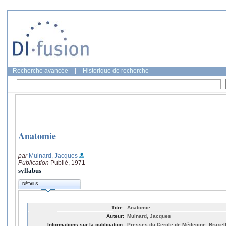
Recherche avancée
|
Historique de recherche
Anatomie
par
Mulnard, Jacques
Publication
Publié, 1971
syllabus
DÉTAILS
Titre:
Anatomie
Auteur:
Mulnard, Jacques
Informations sur la publication:
Presses du Cercle de Médecine, Bruxel