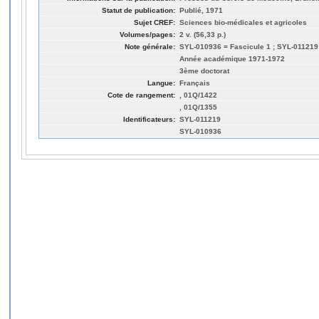
Statut de publication:
Publié, 1971
Sujet CREF:
Sciences bio-médicales et agricoles
Volumes/pages:
2 v. (56,33 p.)
Note générale:
SYL-010936 = Fascicule 1 ; SYL-011219
Année académique 1971-1972
3ème doctorat
Langue:
Français
Cote de rangement:
, 01Q/1422
, 01Q/1355
Identificateurs:
SYL-011219
SYL-010936