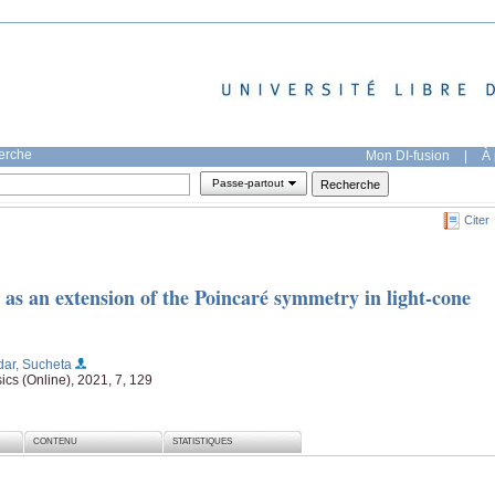
herche
Mon DI-fusion
|
À 
Passe-partout
Citer
as an extension of the Poincaré symmetry in light-cone
ar, Sucheta
ics (Online), 2021, 7, 129
CONTENU
STATISTIQUES