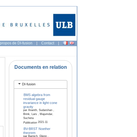
propos de DI-fusion
|
Contact
|
Documents en relation
DI-fusion
BMS algebra from
residual gauge
invariance in light-cone
gravity
par Ananth, Sudarshan ,
Brink, Lars , Majumdar,
Sucheta
2021-11
Publication
BV-BRST Noether
theorem
par Barnich, Glenn ,