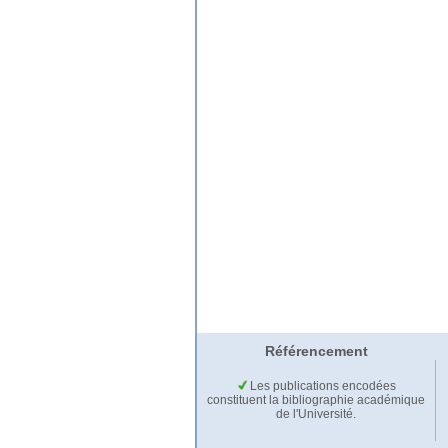
Référencement
Les publications encodées
constituent la bibliographie académique
de l'Université.