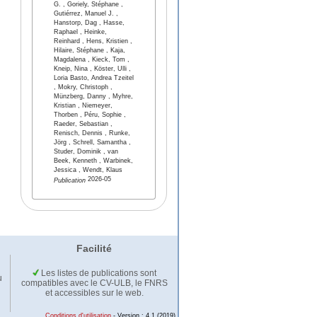
G. , Goriely, Stéphane ,
Gutiérrez, Manuel J. ,
Hanstorp, Dag , Hasse,
Raphael , Heinke,
Reinhard , Hens, Kristien ,
Hilaire, Stéphane , Kaja,
Magdalena , Kieck, Tom ,
Kneip, Nina , Köster, Ulli ,
Loria Basto, Andrea Tzeitel
, Mokry, Christoph ,
Münzberg, Danny , Myhre,
Kristian , Niemeyer,
Thorben , Péru, Sophie ,
Raeder, Sebastian ,
Renisch, Dennis , Runke,
Jörg , Schrell, Samantha ,
Studer, Dominik , van
Beek, Kenneth , Warbinek,
Jessica , Wendt, Klaus
2026-05
Publication
Facilité
Les listes de publications sont
u
compatibles avec le CV-ULB, le FNRS
et accessibles sur le web.
Conditions d'utilisation
- Version : 4.1 (2019)