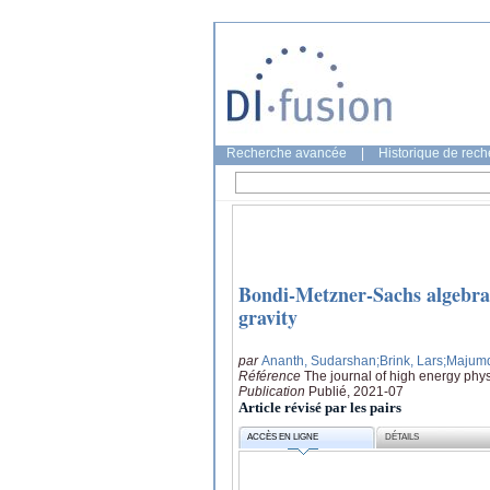
Recherche avancée
|
Historique de rec
Bondi-Metzner-Sachs algebra 
gravity
par
Ananth, Sudarshan
;Brink, Lars
;Majumd
Référence
The journal of high energy phys
Publication
Publié, 2021-07
Article révisé par les pairs
ACCÈS EN LIGNE
DÉTAILS