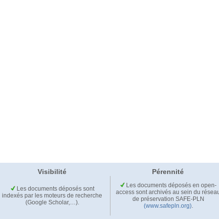
Visibilité
Pérennité
Les documents déposés en open-
Les documents déposés sont
access sont archivés au sein du résea
indexés par les moteurs de recherche
de préservation SAFE-PLN
(Google Scholar,…).
(www.safepln.org)
.