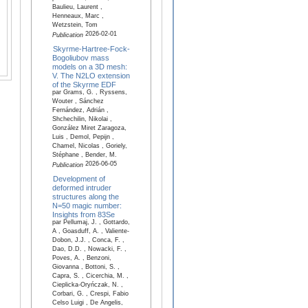
Baulieu, Laurent ,
Henneaux, Marc ,
Wetzstein, Tom
2026-02-01
Publication
Skyrme-Hartree-Fock-
Bogoliubov mass
models on a 3D mesh:
V. The N2LO extension
of the Skyrme EDF
par Grams, G. , Ryssens,
Wouter , Sánchez
Fernández, Adrián ,
Shchechilin, Nikolai ,
González Miret Zaragoza,
Luis , Demol, Pepijn ,
Chamel, Nicolas , Goriely,
Stéphane , Bender, M.
2026-06-05
Publication
Development of
deformed intruder
structures along the
N=50 magic number:
Insights from 83Se
par Pellumaj, J. , Gottardo,
A , Goasduff, A. , Valiente-
Dobon, J.J. , Conca, F. ,
Dao, D.D. , Nowacki, F. ,
Poves, A. , Benzoni,
Giovanna , Bottoni, S. ,
Capra, S. , Cicerchia, M. ,
Cieplicka-Oryńczak, N. ,
Corbari, G. , Crespi, Fabio
Celso Luigi , De Angelis,