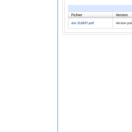
Fichier
Version
doi 312837.pdf
Version pub