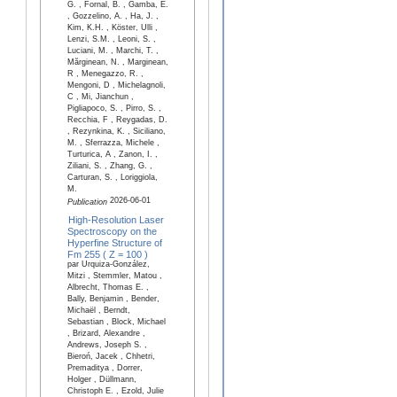
G. , Fornal, B. , Gamba, E.
, Gozzelino, A. , Ha, J. ,
Kim, K.H. , Köster, Ulli ,
Lenzi, S.M. , Leoni, S. ,
Luciani, M. , Marchi, T. ,
Mărginean, N. , Marginean,
R , Menegazzo, R. ,
Mengoni, D , Michelagnoli,
C , Mi, Jianchun ,
Pigliapoco, S. , Pirro, S. ,
Recchia, F , Reygadas, D.
, Rezynkina, K. , Siciliano,
M. , Sferrazza, Michele ,
Turturica, A , Zanon, I. ,
Ziliani, S. , Zhang, G. ,
Carturan, S. , Loriggiola,
M.
2026-06-01
Publication
High-Resolution Laser
Spectroscopy on the
Hyperfine Structure of
Fm 255 ( Z = 100 )
par Urquiza-González,
Mitzi , Stemmler, Matou ,
Albrecht, Thomas E. ,
Bally, Benjamin , Bender,
Michaël , Berndt,
Sebastian , Block, Michael
, Brizard, Alexandre ,
Andrews, Joseph S. ,
Bieroń, Jacek , Chhetri,
Premaditya , Dorrer,
Holger , Düllmann,
Christoph E. , Ezold, Julie