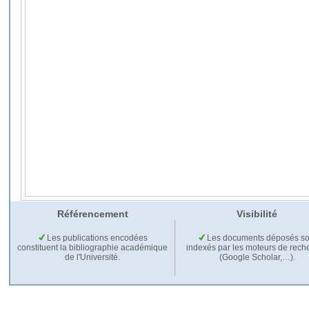
Référencement
Visibilité
Les publications encodées
Les documents déposés so
constituent la bibliographie académique
indexés par les moteurs de rech
de l'Université.
(Google Scholar,…).