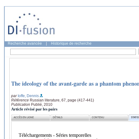
Recherche avancée
|
Historique de recherche
The ideology of the avant-garde as a phantom phen
par
Ioffe, Dennis
Référence
Russian literature, 67, page (417-441)
Publication
Publié, 2010
Article révisé par les pairs
ACCÈS EN LIGNE
DÉTAILS
CONTENU
STATI