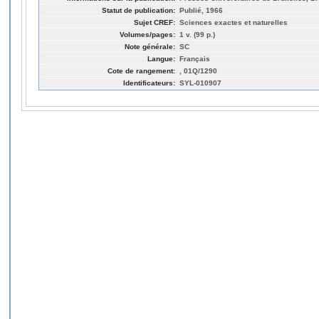
Statut de publication:
Publié, 1966
Sujet CREF:
Sciences exactes et naturelles
Volumes/pages:
1 v. (99 p.)
Note générale:
SC
Langue:
Français
Cote de rangement:
, 01Q/1290
Identificateurs:
SYL-010907