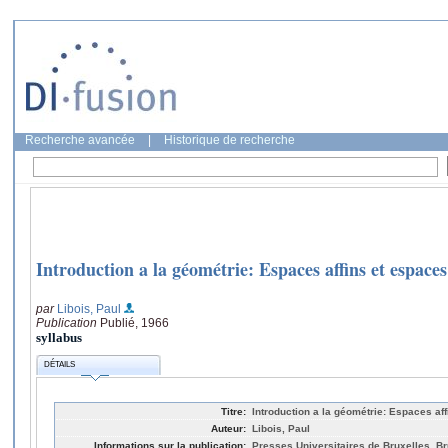
Recherche avancée
|
Historique de recherche
Introduction a la géométrie: Espaces affins et espaces
par
Libois, Paul
Publication
Publié, 1966
syllabus
DÉTAILS
Titre:
Introduction a la géométrie: Espaces aff
Auteur:
Libois, Paul
Informations sur la publication:
Presses Universitaires de Bruxelles, Br