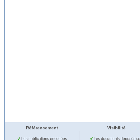
Référencement
Visibilité
Les publications encodées
Les documents déposés so