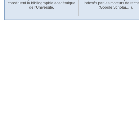
constituent la bibliographie académique
indexés par les moteurs de rech
de l'Université.
(Google Scholar,…).