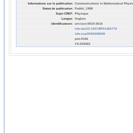
Informations sur la publication:
Communications in Mathematical Physics
Statut de publication:
Publié, 1988
Sujet CREF:
Physique
Langue:
Anglais
Identificateurs:
urn:issn:0010-3616
info:doi/10.1007/BF01466770
info:scp/0000458608
pmi-0346
VX-025081