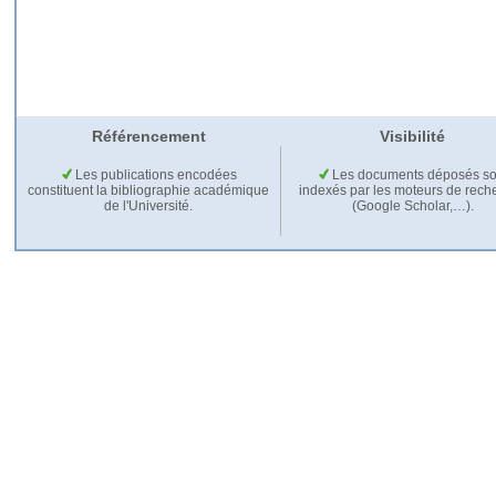
Référencement
Visibilité
Les publications encodées
Les documents déposés so
constituent la bibliographie académique
indexés par les moteurs de rech
de l'Université.
(Google Scholar,…).