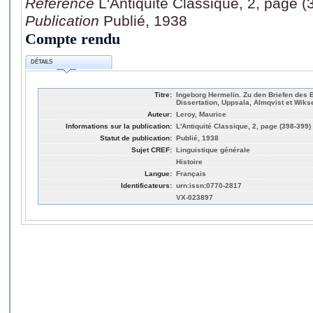
Référence
L'Antiquité Classique, 2, page 
Publication
Publié, 1938
Compte rendu
DÉTAILS
Titre:
Ingeborg Hermelin. Zu den Briefen des 
Dissertation, Uppsala, Almqvist et Wiksel
Auteur:
Leroy, Maurice
Informations sur la publication:
L'Antiquité Classique, 2, page (398-399)
Statut de publication:
Publié, 1938
Sujet CREF:
Linguistique générale
Histoire
Langue:
Français
Identificateurs:
urn:issn:0770-2817
VX-023897