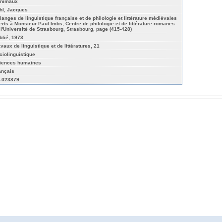
animaux
hl, Jacques
langes de linguistique française et de philologie et littérature médiévales
ferts à Monsieur Paul Imbs, Centre de philologie et de littérature romanes
 l'Université de Strasbourg, Strasbourg, page (415-428)
blié, 1973
avaux de linguistique et de littératures, 21
ciolinguistique
iences humaines
ançais
-023879