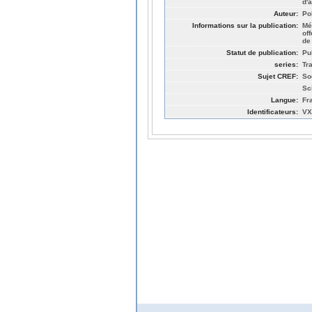
d'
Auteur:
Po
Informations sur la publication:
Mé
of
de
Statut de publication:
Pu
series:
Tr
Sujet CREF:
So
Sc
Langue:
Fr
Identificateurs:
VX