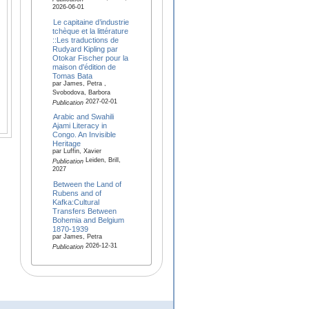
2026-06-01
Le capitaine d’industrie
tchèque et la littérature
::Les traductions de
Rudyard Kipling par
Otokar Fischer pour la
maison d'édition de
Tomas Bata
par James, Petra ,
Svobodova, Barbora
2027-02-01
Publication
Arabic and Swahili
Ajami Literacy in
Congo. An Invisible
Heritage
par Luffin, Xavier
Leiden, Brill,
Publication
2027
Between the Land of
Rubens and of
Kafka:Cultural
Transfers Between
Bohemia and Belgium
1870-1939
par James, Petra
2026-12-31
Publication