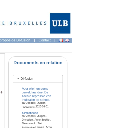
propos de DI-fusion
|
Contact
|
Documents en relation
DI-fusion
Voor wie hen soms
de
geweld aandoet:De
zachte repressie van
thuistalen op school.
par Jaspers, Jürgen
2026-08-01
Publication
Slotreflectie
par Jaspers, Jürgen ,
Ghyselen, Anne-Sophie ,
Slembrouck, Stef
Leuven, Acco,
Publication