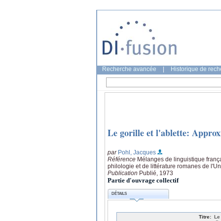
Recherche avancée
|
Historique de rec
Le gorille et l'ablette: Appr
par
Pohl, Jacques
Référence
Mélanges de linguistique frança
philologie et de littérature romanes de l'
Publication
Publié, 1973
Partie d'ouvrage collectif
DÉTAILS
Titre:
Le