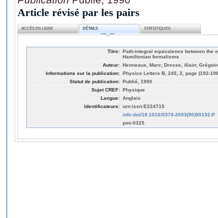
Article révisé par les pairs
ACCÈS EN LIGNE
DÉTAILS
STATISTIQUES
Titre:
Path-integral equivalence between the
Hamiltonian formalisms
Auteur:
Henneaux, Marc; Dresse, Alain; Grégoire
Informations sur la publication:
Physics Letters B, 245, 2, page (192-19
Statut de publication:
Publié, 1990
Sujet CREF:
Physique
Langue:
Anglais
Identificateurs:
urn:issn:E224715
info:doi/10.1016/0370-2693(90)90132-P
pmi-0325