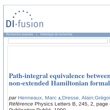
Recherche avancée
|
Historique de recherche
Path-integral equivalence betwee
non-extended Hamiltonian forma
par
Henneaux, Marc
;Dresse, Alain
;Grégoi
Référence
Physics Letters B, 245, 2, page
Publication
Publié, 1990