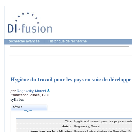
Recherche avancée
|
Historique de recherche
Hygiène du travail pour les pays en voie de développ
par
Rogowsky, Marcel
Publication
Publié, 1981
syllabus
DÉTAILS
Titre:
Hygiène du travail pour les pays en vo
Auteur:
Rogowsky, Marcel
Informations sur la publication:
Presses Universitaires de Bruxelles, Br