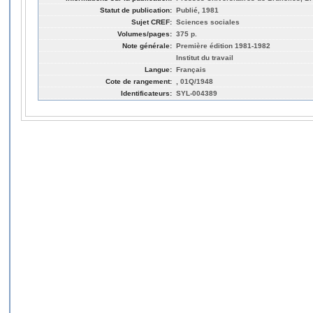
Statut de publication:
Publié, 1981
Sujet CREF:
Sciences sociales
Volumes/pages:
375 p.
Note générale:
Première édition 1981-1982
Institut du travail
Langue:
Français
Cote de rangement:
, 01Q/1948
Identificateurs:
SYL-004389