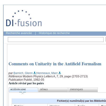
Recherche avancée
|
Historique de recherche
Comments on Unitarity in the Antifield Formalism
par
Barnich, Glenn
;Henneaux, Marc
Référence
Modern Physics Letters A, 7, 29, page (2703-2713)
Publication
Publié, 1992-05
Article révisé par les pairs
ACCÈS EN LIGNE
DÉTAILS
STATISTIQUES
Fichier(s) numérisé(s) par les Biblioth