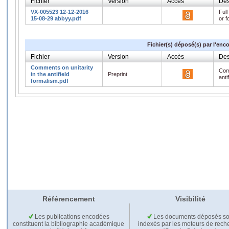
Fichier
Version
Accès
Des
VX-005523 12-12-2016
Full
15-08-29 abbyy.pdf
or f
Fichier(s) déposé(s) par l'enc
Fichier
Version
Accès
Des
Comments on unitarity
Comm
in the antifield
Preprint
anti
formalism.pdf
Référencement
Visibilité
Les publications encodées
Les documents déposés so
constituent la bibliographie académique
indexés par les moteurs de rech